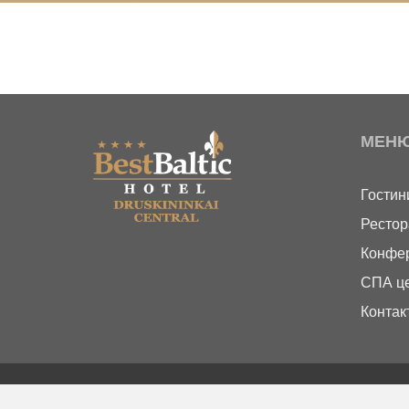
МЕН
Гостин
Рестор
Конфер
СПА ц
Контак
© 2026
Best Balstic Hotel Druskininkai - система on