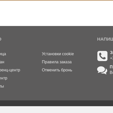
Ю
НАПИ
З
ица
Установки cookie
+
ан
Правила заказа
П
енц-центр
Отменить бронь
В
ентр
ты
line резервации и продарочные купоны
. Все права защищены