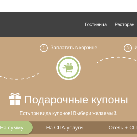
Гостиница
Ресторан
Заплатить в корзине
И
2
3
Подарочные купоны
Есть три вида купонов! Выбери желаемый.
На сумму
На СПА-услуги
Отель + С